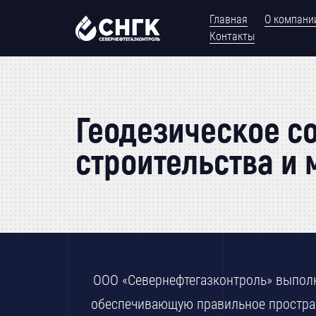
Главная
О компани
Контакты
Геодезическое с
строительства и
ООО «Севернефтегазконтроль» выпол
обеспечивающую правильное простран