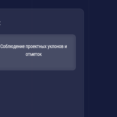
:
Соблюдение проектных уклонов и
отметок