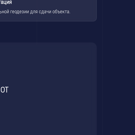
тация
ьной геодезии для сдачи объекта.
от